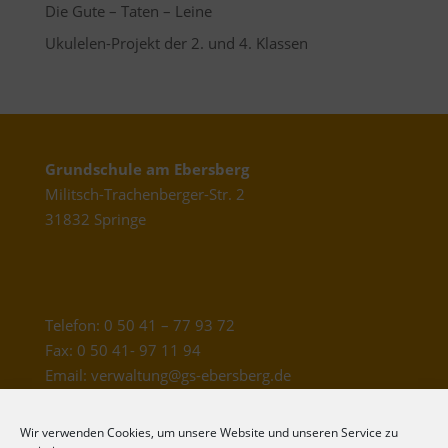
Die Gute – Taten – Leine
Ukulelen-Projekt der 2. und 4. Klassen
Grundschule am Ebersberg
Militsch-Trachenberger-Str. 2
31832 Springe
Telefon: 0 50 41 – 77 93 72
Fax: 0 50 41- 97 11 94
Email: verwaltung@gs-ebersberg.de
Wir verwenden Cookies, um unsere Website und unseren Service zu
Schulleitung: Yvonne Pape