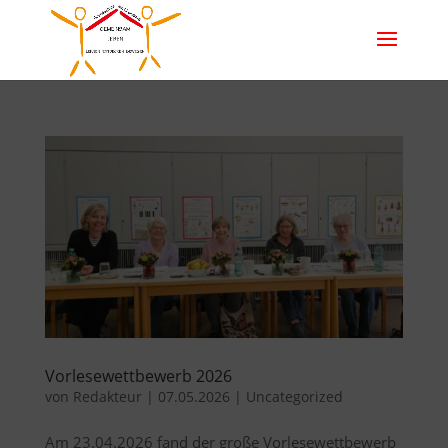
Vorlesewettbewerb 2026
von
Redakteur
|
07.05.2026
|
Uncategorized
Am 23.04.2026 fand der große Vorlesewettbewerb