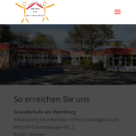
Grundschule am Ebersberg
Verlässliche Grundschule und Offene
Ganztagsschule
So erreichen Sie uns
Grundschule am Ebersberg
Verlässliche Grundschule / Offene Ganztagsschule
Militsch-Trachenberger-Str. 2
31832 Springe