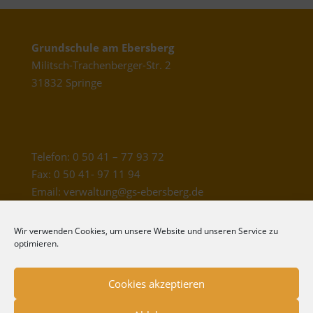
Grundschule am Ebersberg
Militsch-Trachenberger-Str. 2
31832 Springe
Telefon: 0 50 41 – 77 93 72
Fax: 0 50 41- 97 11 94
Email: verwaltung@gs-ebersberg.de
Wir verwenden Cookies, um unsere Website und unseren Service zu
Schulleitung: Yvonne Pape
optimieren.
Konrektor/in: Melanie Kaynert
Sekretärin: Heike Mönkeberg
Cookies akzeptieren