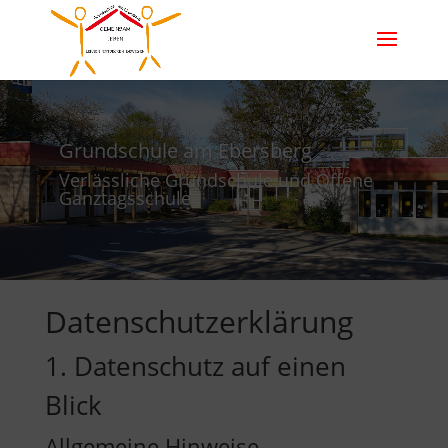
Grundschule am Ebersberg
Verlässliche Grundschule und Offene
Ganztagsschule
Datenschutz­erklärung
1. Datenschutz auf einen
Blick
Allgemeine Hinweise