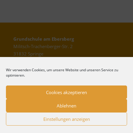
Grundschule am Ebersberg
Militsch-Trachenberger-Str. 2
31832 Springe
Wir verwenden Cookies, um unsere Website und unseren Service zu
optimieren.
Telefon: 0 50 41 – 77 93 72
Cookies akzeptieren
Fax: 0 50 41- 97 11 94
Email: verwaltung@gs-ebersberg.de
Ablehnen
Einstellungen anzeigen
Schulleitung: Yvonne Pape
Konrektor/in: Melanie Kaynert