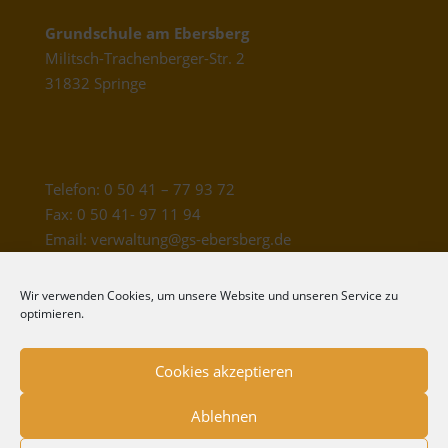
Grundschule am Ebersberg
Militsch-Trachenberger-Str. 2
31832 Springe
Telefon: 0 50 41 – 77 93 72
Fax: 0 50 41- 97 11 94
Email: verwaltung@gs-ebersberg.de
Wir verwenden Cookies, um unsere Website und unseren Service zu
Schulleitung: Yvonne Pape
optimieren.
Konrektor/in: Melanie Kaynert
Sekretärin: Heike Mönkeberg
Cookies akzeptieren
Ablehnen