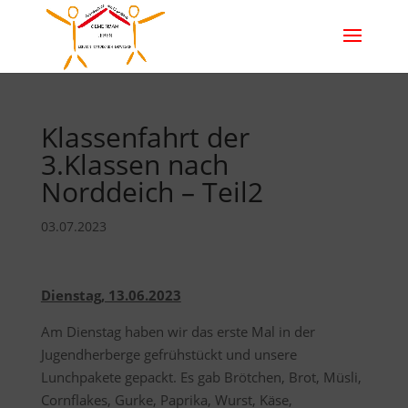
Klassenfahrt der
3.Klassen nach
Norddeich – Teil2
03.07.2023
Dienstag, 13.06.2023
Am Dienstag haben wir das erste Mal in der
Jugendherberge gefrühstückt und unsere
Lunchpakete gepackt. Es gab Brötchen, Brot, Müsli,
Cornflakes, Gurke, Paprika, Wurst, Käse,